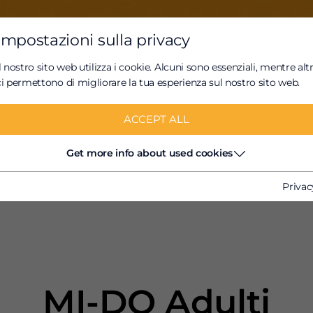
Impostazioni sulla privacy
o
Storie di Cuore
News
Il nostro sito web utilizza i cookie. Alcuni sono essenziali, mentre altr
ci permettono di migliorare la tua esperienza sul nostro sito web.
azioni piccole con gran
ACCEPT ALL
Get more info about used cookies
Privac
MI-DO Adulti