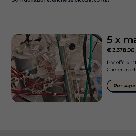
5 x m
€ 2.378,00 
Per offrire 
Camerun (HCF)
Per sape